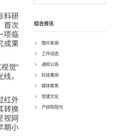
际科研
综合资讯
，首次
一项临
究成果
图片新闻
工作动态
通知公告
视觉”
科技要闻
光线。
媒体聚焦
党建文化
过红外
产研院院刊
其转换
至视网
早期小