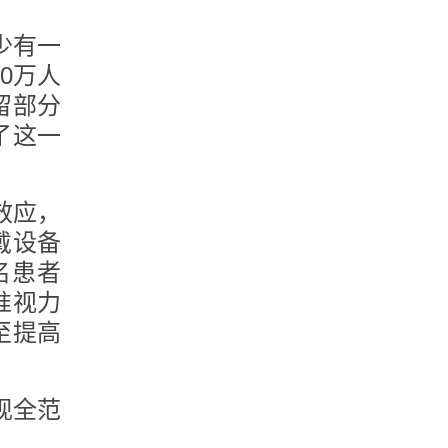
少有一
0万人
留部分
了这一
效应，
戴设备
名患者
准视力
至提高
现全范